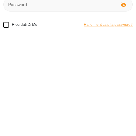
Ricordati Di Me
Hai dimenticato la password?
Lo Priore Sandali
Levi’s Bermuda
Ambra V.
franca p.
Milano - Giu 23, 22:54
Collegno - Giu 13, 04:42
Y2k Gonna tubino al
fashion Camicia di jeans
ginocchio
carlo v.
sara b.
Reggio Emilia - Mag 5, 10:42
Forlì - Feb 12, 16:18