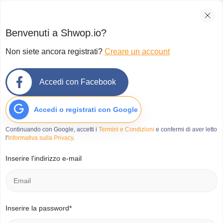
Benvenuti a Shwop.io?
Non siete ancora registrati?
Creare un account
Piattaforma online che vi
Accedi con Facebook
mette in contatto con altri
Accedi o registrati con Google
utenti che desiderano
Continuando con Google, accetti i
Termini e Condizioni
e confermi di aver letto
l'
Informativa sulla Privacy
.
scambiare i loro prodotti
Inserire l'indirizzo e-mail
inutilizzati, gratuitamente!
Inserire la password*