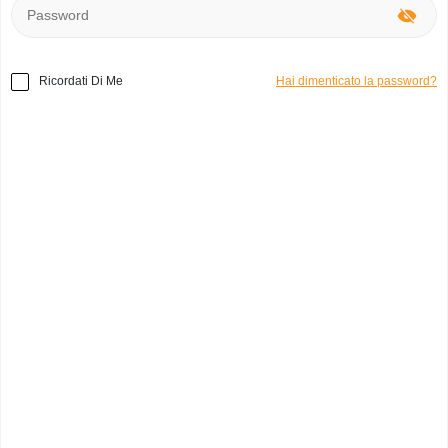
Ricordati Di Me
Hai dimenticato la password?
il
Baratto
è lo scambio di beni o servizi tra due o più persone
senza l'uso di denaro. È certamente conveniente, ma anche
divertente, trasformare qualcosa che avremmo gettato nella
spazzatura in un prodotto ancora utile. Significa meno
inquinamento, più risparmio, ma soprattutto niente consumismo.
Ecco perché abbiamo creato Shwop.io!
Uno dei maggiori vantaggi del baratto è
che per lo scambio ci si basa
principalmente sulle proprie esigenze,
quindi non sono necessarie scale di