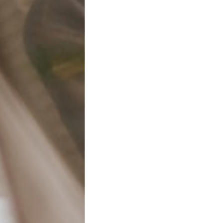
thaina c.
Trento - 7 Mar, 17:58
Come funziona
Chi siamo
Contatti
Accedi/iscriviti