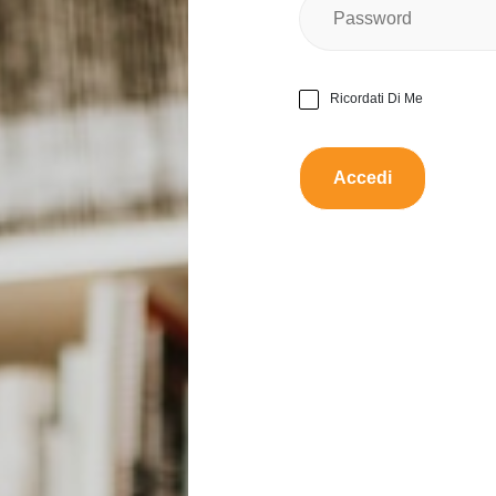
Ci sono pagine strappate?
Ricordati Di Me
Ci sono segni di scrittura al
Ci sono macchie visibili o
Da scambiare con:
Libri
Proporre uno scamb
Descrizione:
Diversi libri di Tracy Cheval