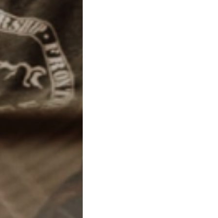
ssato a
Piacere, Starla Il diario segreto di una Escort