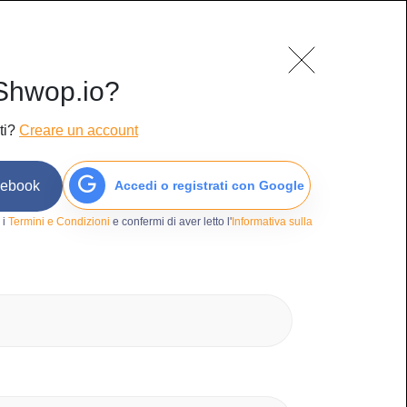
o
Blog
Contatti
Accedi/Iscriviti
Shwop.io?
ti?
Creare un account
cebook
Accedi o registrati con Google
36
 i
Termini e Condizioni
e confermi di aver letto l'
Informativa sulla
y chevalier
amo
ri
bri