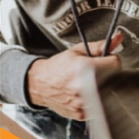
Potresti essere intere
Piacere, Starla Passionale, diario di una
ragazza immagine