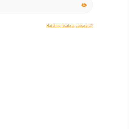
Uno o due
Hai dimenticato la password?
Nessuna macchia
l'interno del libro?
Funziona benissimo per me!
 pagine mancanti?
 abbigliamento tg44 donna borse makeup
io
ier