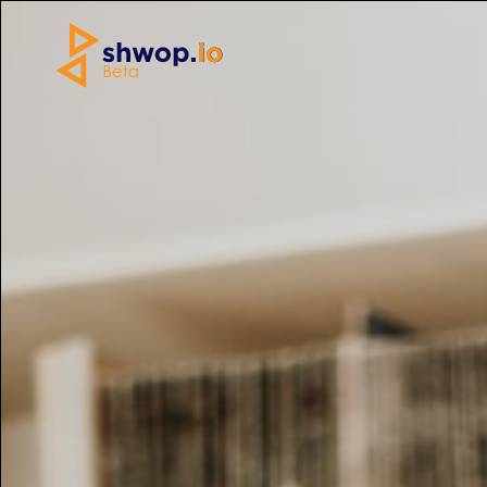
Home
»
Altri
»
Libri Tracy chevalier Libri
Copertina