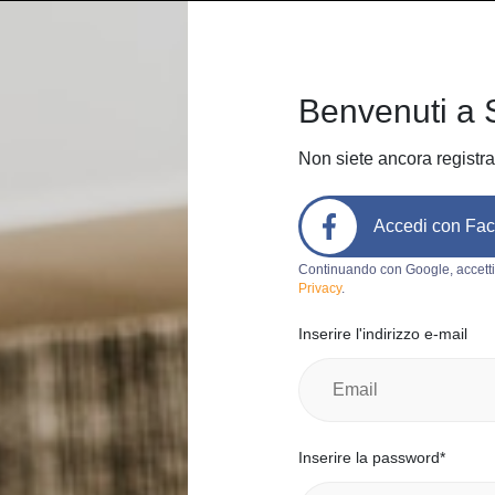
Home
Come funziona
Chi siam
Benvenuti a 
Non siete ancora registra
Accedi con Fa
Codice prodotto:
o479
Continuando con Google, accetti
Privacy
.
Libri Trac
Inserire l'indirizzo e-mail
silvia s.
0
Italia, Berg
Categoria:
lib
Inserire la password*
Marchio:
Li